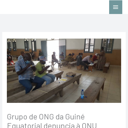
Skip
Main
to
Menu
content
Grupo de ONG da Guiné
Equatorial denuncia à ONU