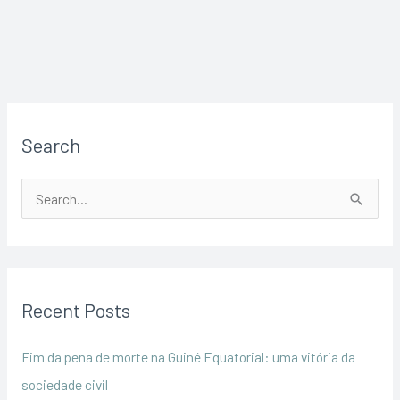
Search
S
e
a
r
Recent Posts
c
h
Fim da pena de morte na Guiné Equatorial: uma vitória da
f
sociedade civil
o