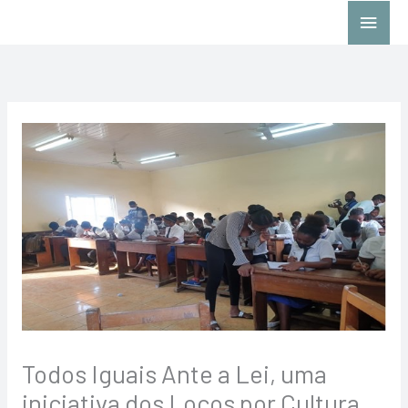
Skip
Main
to
Menu
content
Todos Iguais Ante a Lei, uma
iniciativa dos Locos por Cultura