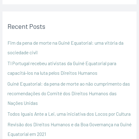
a
r
Recent Posts
c
h
Fim da pena de morte na Guiné Equatorial: uma vitória da
f
sociedade civil
o
TI Portugal recebeu ativistas da Guiné Equatorial para
r
capacitá-los na luta pelos Direitos Humanos
:
Guiné Equatorial: da pena de morte ao não cumprimento das
recomendações do Comité dos Direitos Humanos das
Nações Unidas
Todos Iguais Ante a Lei, uma iniciativa dos Locos por Cultura
Revisão dos Direitos Humanos e da Boa Governança na Guiné
Equatorial em 2021