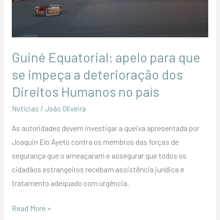
se
impeça
a
deterioração
Guiné Equatorial: apelo para que
dos
Direitos
se impeça a deterioração dos
Humanos
Direitos Humanos no país
no
Notícias
/
João Oliveira
país
As autoridades devem investigar a queixa apresentada por
Joaquin Elo Ayeto contra os membros das forças de
segurança que o ameaçaram e assegurar que todos os
cidadãos estrangeiros recebam assistência jurídica e
tratamento adequado com urgência.
Read More »