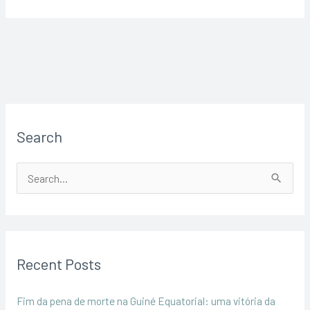
Search
S
e
a
r
Recent Posts
c
h
Fim da pena de morte na Guiné Equatorial: uma vitória da