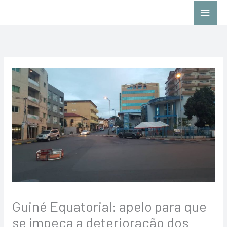
Skip
Main
to
Menu
content
Guiné Equatorial: apelo para que
se impeça a deterioração dos