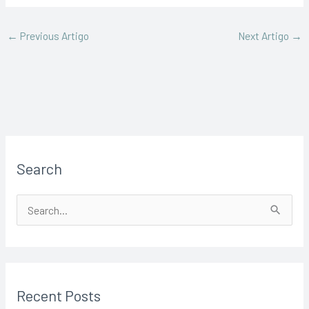
←
Previous Artigo
Next Artigo
→
Search
S
e
a
r
Recent Posts
c