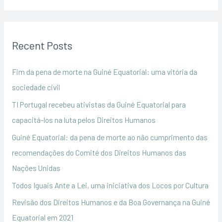
e
a
r
Recent Posts
c
h
Fim da pena de morte na Guiné Equatorial: uma vitória da
f
sociedade civil
o
TI Portugal recebeu ativistas da Guiné Equatorial para
r
capacitá-los na luta pelos Direitos Humanos
:
Guiné Equatorial: da pena de morte ao não cumprimento das
recomendações do Comité dos Direitos Humanos das
Nações Unidas
Todos Iguais Ante a Lei, uma iniciativa dos Locos por Cultura
Revisão dos Direitos Humanos e da Boa Governança na Guiné
Equatorial em 2021