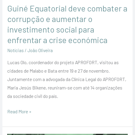
para
Guiné Equatorial deve combater a
enfrentar
corrupção e aumentar o
a
investimento social para
crise
económica
enfrentar a crise económica
Notícias
/
João Oliveira
Lucas Olo, coordenador do projeto APROFORT, visitou as
cidades de Malabo e Bata entre 19 e 27 de novembro.
Juntamente com a advogada da Clínica Legal do APROFORT,
Maria Jesús Bikene, reuniram-se com até 14 organizações
da sociedade civil do país.
Read More »