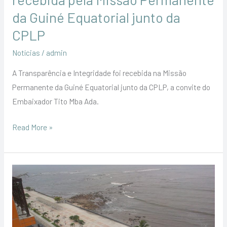
CPLP
da Guiné Equatorial junto da
CPLP
Notícias
/
admin
A Transparência e Integridade foi recebida na Missão
Permanente da Guiné Equatorial junto da CPLP, a convite do
Embaixador Tito Mba Ada.
Read More »
ONGs
de
Bata
discutem