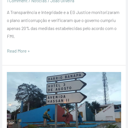
1 Comment
/
Notícias
/
João Oliveira
A Transparência e Integridade e a EG Justice monitorizaram
o plano anticorrupção e verificaram que o governo cumpriu
apenas 20% das medidas estabelecidas pelo acordo com o
FMI.
Read More »
Critérios
de
seleção
e
atribuição
das
subvenções