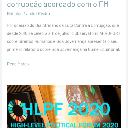
corrupção acordado com o FMI
com
Notícias
/
João Oliveira
o
FMI
Por ocasião do Dia Africano da Luta Contra a Corrupção, que
desde 2018 se celebra a 11 de julho, o Observatório APROFORT
sobre Direitos Humanos e Boa Governança apresenta o seu
primeiro relatório sobre Boa Governança na Guiné Equatorial.
Read More »
Transparência
e
Integridade
participa
no