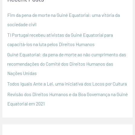
c
h
Fim da pena de morte na Guiné Equatorial: uma vitória da
f
sociedade civil
o
TI Portugal recebeu ativistas da Guiné Equatorial para
r
capacitá-los na luta pelos Direitos Humanos
:
Guiné Equatorial: da pena de morte ao não cumprimento das
recomendações do Comité dos Direitos Humanos das
Nações Unidas
Todos Iguais Ante a Lei, uma iniciativa dos Locos por Cultura
Revisão dos Direitos Humanos e da Boa Governança na Guiné
Equatorial em 2021