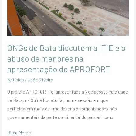
a
ITIE
e
o
abuso
de
ONGs de Bata discutem a ITIE e o
menores
abuso de menores na
na
apresentação do APROFORT
apresentação
do
Notícias
/
João Oliveira
APROFORT
O projeto APROFORT foi apresentado a 7 de agosto na cidade
de Bata, na Guiné Equatorial, numa sessão em que
participaram mais de uma dezena de organizações não
governamentais da parte continental do país africano.
Read More »