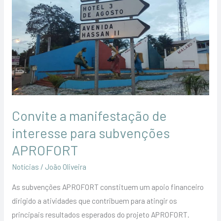
a
manifestação
de
interesse
para
subvenções
APROFORT
Convite a manifestação de
interesse para subvenções
APROFORT
Notícias
/
João Oliveira
As subvenções APROFORT constituem um apoio financeiro
dirigido a atividades que contribuem para atingir os
principais resultados esperados do projeto APROFORT.