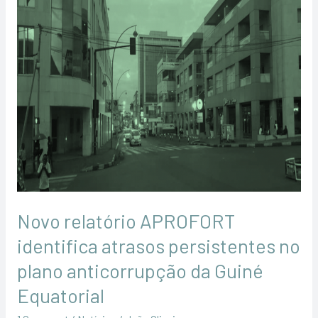
Novo
relatório
APROFORT
identifica
atrasos
persistentes
no
plano
anticorrupção
da
Guiné
Novo relatório APROFORT
Equatorial
identifica atrasos persistentes no
plano anticorrupção da Guiné
Equatorial