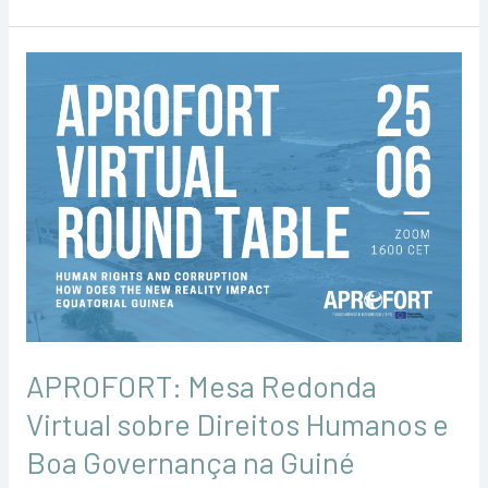
APROFORT:
Mesa
Redonda
Virtual
sobre
Direitos
Humanos
e
Boa
Governança
na
APROFORT: Mesa Redonda
Guiné
Virtual sobre Direitos Humanos e
Equatorial
Boa Governança na Guiné