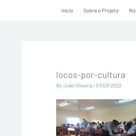
Skip
Início
Sobre o Projeto
Not
to
content
locos-por-cultura
By
João Oliveira
/
07/03/2022