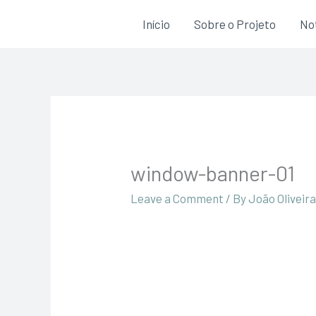
Skip
Início
Sobre o Projeto
Not
to
content
window-banner-01
Leave a Comment
/ By
João Oliveir