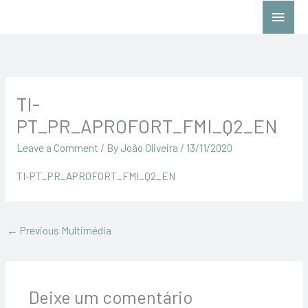
Skip
Main
to
Menu
content
TI-
PT_PR_APROFORT_FMI_Q2_EN
Leave a Comment
/ By
João Oliveira
/
13/11/2020
TI-PT_PR_APROFORT_FMI_Q2_EN
←
Previous Multimédia
Deixe um comentário