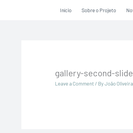
Skip
Início
Sobre o Projeto
Not
to
content
gallery-second-slid
Leave a Comment
/ By
João Oliveir