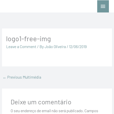
Skip
Main
to
Menu
content
logo1-free-img
Leave a Comment
/ By
João Oliveira
/
12/06/2019
←
Previous Multimédia
Deixe um comentário
O seu endereço de email não será publicado.
Campos