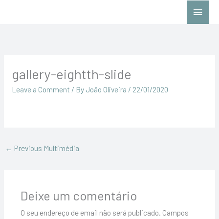
Skip
Main
to
Menu
content
gallery-eightth-slide
Leave a Comment
/ By
João Oliveira
/
22/01/2020
←
Previous Multimédia
Deixe um comentário
O seu endereço de email não será publicado.
Campos