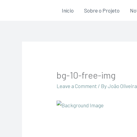
Skip
Início
Sobre o Projeto
Not
to
content
bg-10-free-img
Leave a Comment
/ By
João Oliveir