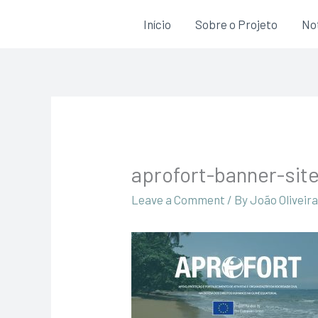
Skip
Início
Sobre o Projeto
Not
to
content
aprofort-banner-sit
Leave a Comment
/ By
João Oliveir