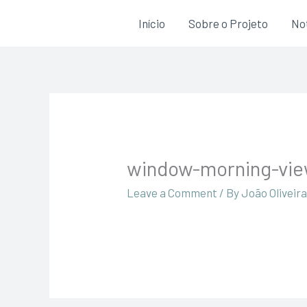
Skip
Início
Sobre o Projeto
Not
to
content
window-morning-vi
Leave a Comment
/ By
João Oliveir