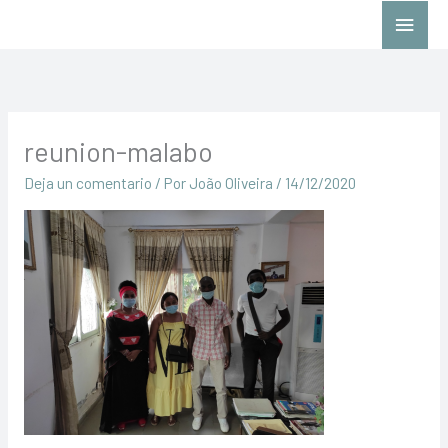
Ir
Menú
al
princ
contenido
reunion-malabo
Deja un comentario
/ Por
João Oliveira
/
14/12/2020