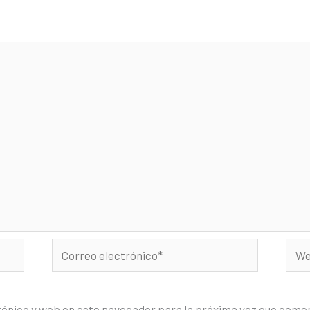
Correo
Web
electrónico*
rónico y web en este navegador para la próxima vez que come