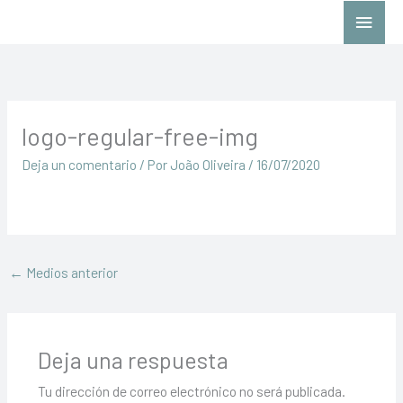
Ir
Menú
al
princ
contenido
logo-regular-free-img
Deja un comentario
/ Por
João Oliveira
/
16/07/2020
←
Medios anterior
Deja una respuesta
Tu dirección de correo electrónico no será publicada.