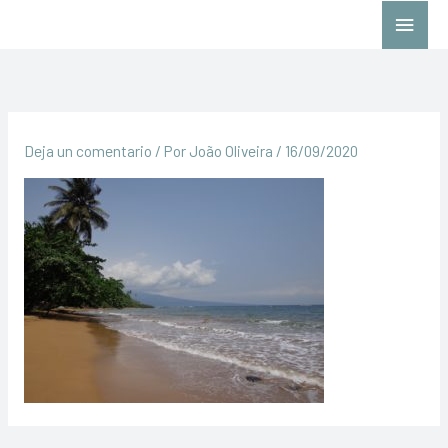
Ir
Menú
al
princ
contenido
Deja un comentario
/ Por
João Oliveira
/
16/09/2020