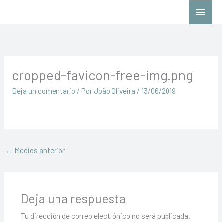
Ir
Menú
al
princ
contenido
cropped-favicon-free-img.png
Deja un comentario
/ Por
João Oliveira
/
13/06/2019
←
Medios anterior
Deja una respuesta
Tu dirección de correo electrónico no será publicada.