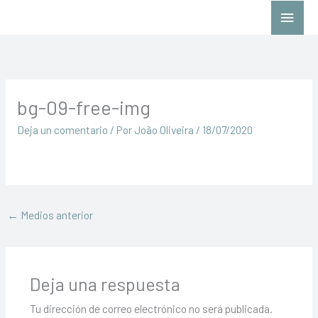
Ir
Menú
al
princ
contenido
bg-09-free-img
Deja un comentario
/ Por
João Oliveira
/
18/07/2020
←
Medios anterior
Deja una respuesta
Tu dirección de correo electrónico no será publicada.