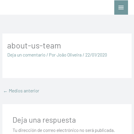
Ir
Menú
al
princ
contenido
about-us-team
Deja un comentario
/ Por
João Oliveira
/
22/01/2020
←
Medios anterior
Deja una respuesta
Tu dirección de correo electrónico no será publicada.