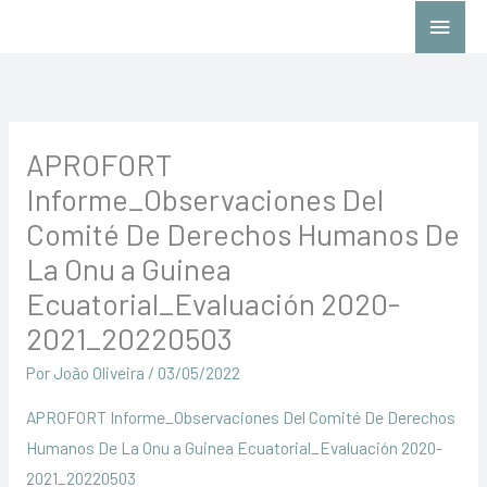
Ir
Menú
al
princ
contenido
APROFORT
Informe_Observaciones Del
Comité De Derechos Humanos De
La Onu a Guinea
Ecuatorial_Evaluación 2020-
2021_20220503
Por
João Oliveira
/
03/05/2022
APROFORT Informe_Observaciones Del Comité De Derechos
Humanos De La Onu a Guinea Ecuatorial_Evaluación 2020-
2021_20220503